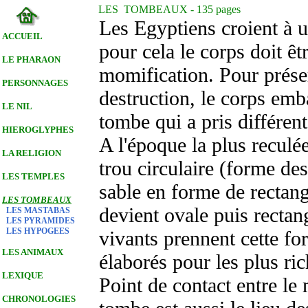
LES TOMBEAUX - 135 pages
Les Egyptiens croient à u
ACCUEIL
pour cela le corps doit êtr
LE PHARAON
momification. Pour prés
PERSONNAGES
destruction, le corps em
LE NIL
tombe qui a pris différen
HIEROGLYPHES
A l'époque la plus recul
LA RELIGION
trou circulaire (forme de
LES TEMPLES
sable en forme de rectang
LES TOMBEAUX
devient ovale puis rectan
LES MASTABAS
LES PYRAMIDES
LES HYPOGEES
vivants prennent cette fo
LES ANIMAUX
élaborés pour les plus ric
LEXIQUE
Point de contact entre le
CHRONOLOGIES