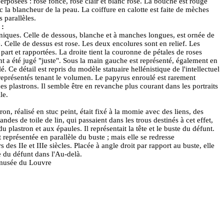
rposées : rose foncé, rose clair et blanc rosé. La bouche est rouge
c la blancheur de la peau. La coiffure en calotte est faite de mèches
 parallèles.
 :
niques. Celle de dessous, blanche et à manches longues, est ornée de
. Celle de dessus est rose. Les deux encolures sont en relief. Les
part et rapportées. La droite tient la couronne de pétales de roses
t a été jugé "juste". Sous la main gauche est représenté, également en
lé. Ce détail est repris du modèle statuaire
hellénistique
de l'intellectuel
représentés tenant le
volumen
. Le
papyrus
enroulé est rarement
es plastrons. Il semble être en revanche plus courant dans les portraits
le.
n, réalisé en stuc peint, était fixé à la momie avec des liens, des
andes de toile de lin, qui passaient dans les trous destinés à cet effet,
du plastron et aux épaules. Il représentait la tête et le buste du défunt.
it représentée en parallèle du buste ; mais elle se redresse
des IIe et IIIe siècles. Placée à angle droit par rapport au buste, elle
 du défunt dans l'Au-delà.
 musée du Louvre