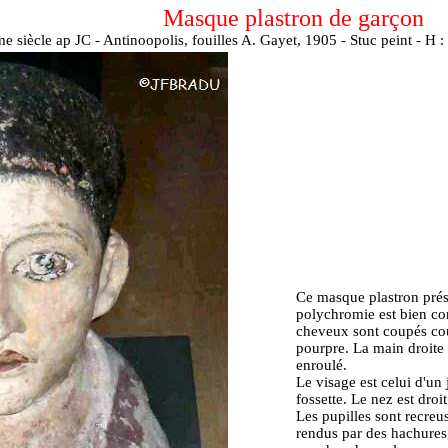
Masque plastron de garçon
me siècle ap JC - Antinoopolis, fouilles A. Gayet, 1905 - Stuc peint - H
Ce masque plastron prés
polychromie est bien con
cheveux sont coupés cou
pourpre. La main droite 
enroulé.
Le visage est celui d'un
fossette. Le nez est droi
Les pupilles sont recreusé
rendus par des hachures, 