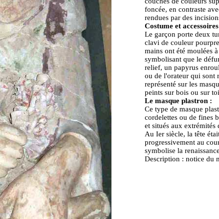
couches de couleurs supe
foncée, en contraste ave
rendues par des incisions
Costume et accessoires
Le garçon porte deux tu
clavi de couleur pourpre
mains ont été moulées à 
symbolisant que le défun
relief, un papyrus enrou
ou de l'orateur qui sont 
représenté sur les masqu
peints sur bois ou sur toi
Le masque plastron :
Ce type de masque plastro
cordelettes ou de fines b
et situés aux extrémités 
Au Ier siècle, la tête éta
progressivement au cours 
symbolise la renaissance
Description : notice du