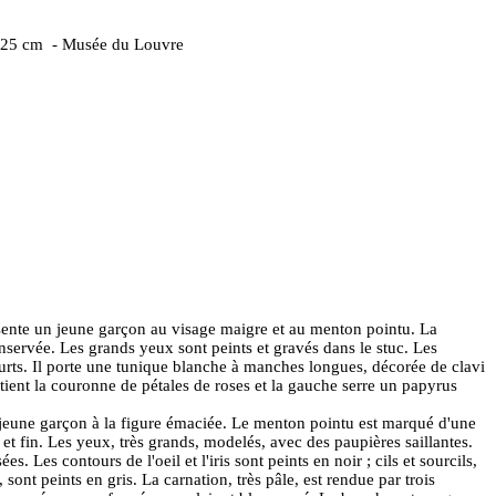
 : 25 cm -
Musée du Louvre
ente un jeune garçon au visage maigre et au menton pointu. La
servée. Les grands yeux sont peints et gravés dans le stuc. Les
rts. Il porte une tunique blanche à manches longues, décorée de clavi
tient la couronne de pétales de roses et la gauche serre un papyrus
 jeune garçon à la figure émaciée. Le menton pointu est marqué d'une
t et fin. Les yeux, très grands, modelés, avec des paupières saillantes.
es. Les contours de l'oeil et l'iris sont peints en noir ; cils et sourcils,
sont peints en gris. La carnation, très pâle, est rendue par trois