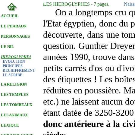
ES HIEROGLYPHES - 7 pages.
Naissan
L
On a longtemps cru que l
ACCUEIL
l'Etat égyptien, donc du 
LE PHARAON
découverte, dans une tom
PERSONNAGES
question. Gunther Dreyer
LE NIL
années 1990, trouve dans 
HIEROGLYPHES
EVOLUTION
petits carrés d'os ou d'ivo
PRINCIPES
DECHIFFREMENT
LE SCRIBE
des étiquettes ! Les boîte
LA RELIGION
réduites en poussière. Mai
LES TEMPLES
etc.) ne laissent aucun do
LES TOMBEAUX
étant datée de 3250-3200
LES ANIMAUX
donc antérieure à la ci
LEXIQUE