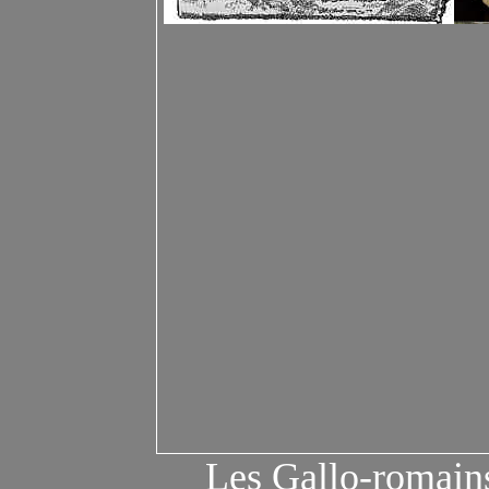
Les
G
allo-
r
omains