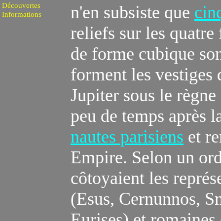
Découvertes
n'en subsiste que
cin
Informations
reliefs sur les quatr
de forme cubique sont
forment les vestiges
Jupiter sous le règne
peu de temps après l
nautes
parisiens
et r
Empire. Selon un ordre
côtoyaient les représ
(Esus, Cernunnos, Sm
Eurises) et romaines 