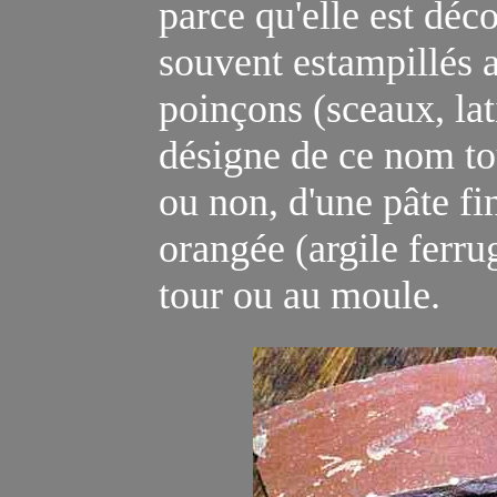
parce qu'elle est déc
souvent estampillés 
poinçon
s
(sceaux,
la
désigne de ce nom to
ou non, d'une pâte f
orangée (
argile ferr
tour ou au moule.