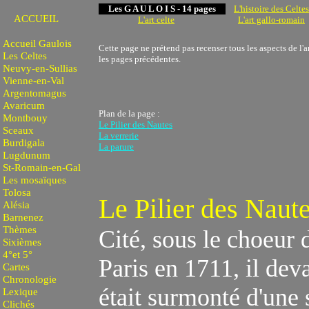
Les G A U L O I S - 14 pages
L'histoire des Celtes
ACCUEIL
L'art celte
L'art gallo-romain
Accueil Gaulois
Cette page ne prétend pas recenser tous les aspects de l'
Les Celtes
les pages précédentes.
Neuvy-en-Sullias
Vienne-en-Val
Argentomagus
Avaricum
Plan de la page :
Montbouy
Le Pilier des Nautes
Sceaux
La verrerie
Burdigala
La parure
Lugdunum
St-Romain-en-Gal
Les mosaïques
Tolosa
Le
Pilier des Naut
Alésia
Barnenez
Thèmes
Cité, sous le choeur
Sixièmes
4°et 5°
Paris en 1711, il dev
Cartes
Chronologie
était surmonté d'une 
Lexique
Clichés