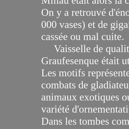
Millau était alors la
On y a retrouvé d
'én
000 vases) et de giga
cassée ou mal cuite.
Vaisselle de qualité
Graufesenque était ut
Les m
otifs représen
t
combats de gladiateur
animaux exotiques ou
variété d'ornementati
Dans les tombes comm