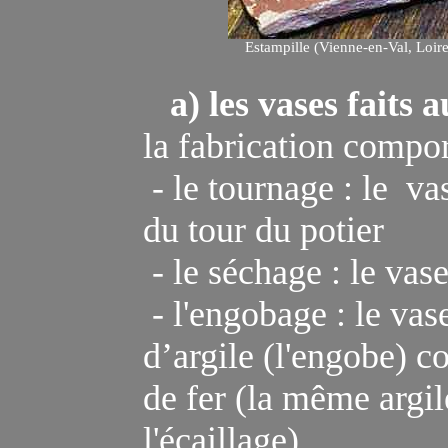
Estampille (Vienne-en-Val, Loire
a) les vases faits a
la fabrication compor
-
le
tournage : le
va
du tour du potier
-
le séchage : le vas
-
l'engobage : le va
d’argile
(l'engobe)
co
de fer
(la même argile
l'écaillage).