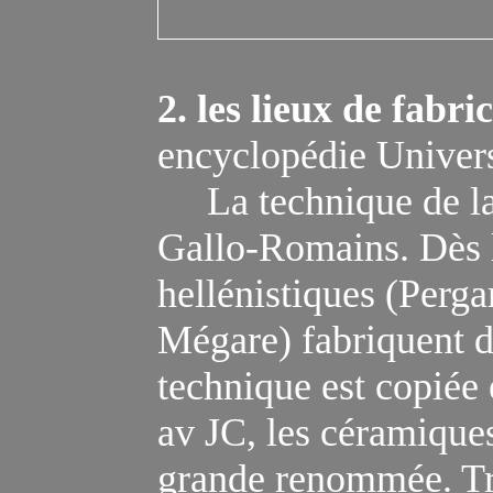
2. les
lieux
de fabric
encyclopédie Univers
La technique de la s
Gallo-Romains. Dès
hellénistiques
(
Perga
Mégare
)
fabriqu
ent
d
technique est
copié
e
av
JC
, les céramique
grande renommée. Trè